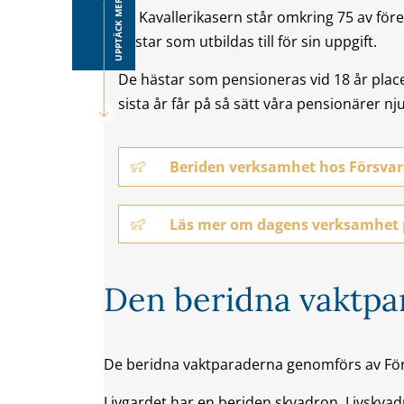
UPPTÄCK MER
På Kavallerikasern står omkring 75 av fören
hästar som utbildas till för sin uppgift.
De hästar som pensioneras vid 18 år place
sista år får på så sätt våra pensionärer nj
Beriden verksamhet hos Försva
Läs mer om dagens verksamhet 
Den beridna vaktp
De beridna vaktparaderna genomförs av För
Livgardet har en beriden skvadron, Livskv