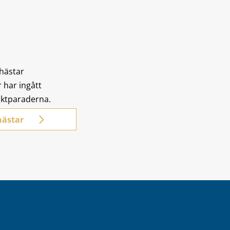
 hästar
 har ingått
aktparaderna.
hästar