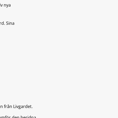
lv nya
rd. Sina
 från Livgardet.
nomför den beridna