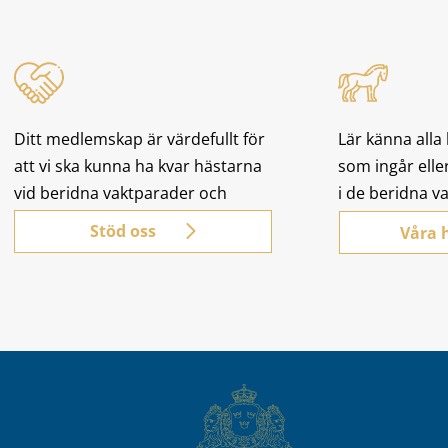
Ditt medlemskap är värdefullt för
Lär känna alla
att vi ska kunna ha kvar hästarna
som ingår eller
vid beridna vaktparader och
i de beridna v
korteger.
Stöd oss
Våra 