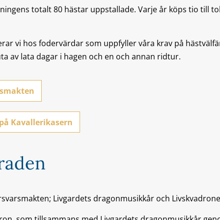
ingens totalt 80 hästar uppstallade. Varje år köps tio till to
rar vi hos fodervärdar som uppfyller våra krav på hästvälfä
uta av lata dagar i hagen och en och annan ridtur.
rsmakten
på Kavallerikasern
araden
svarsmakten; Livgardets dragonmusikkår och Livskvadronen
adron, som tillsammans med Livgardets dragonmusikkår ge