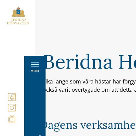
Beridna H
MENY
Lika länge som våra hästar har förgyl
också varit övertygade om att detta ä
Dagens verksamhe