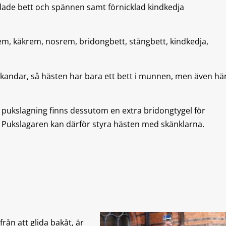
klade bett och spännen samt förnicklad kindkedja
, käkrem, nosrem, bridongbett, stångbett, kindkedja,
kandar, så hästen har bara ett bett i munnen, men även hä
pukslagning finns dessutom en extra bridongtygel för
. Pukslagaren kan därför styra hästen med skänklarna.
från att glida bakåt, är