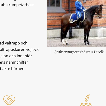
 Stabstrumpetarhäst
ed valtrapp och
 valtrappskuren vojlock
Stabstrumpetarhästen Pirelli
galon och innanför
ens namnchiffer
 bakre hörnen.