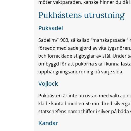
möter vaktparaden, kanske hinner du då läg
Pukhästens utrustning
Puksadel
Sadel m/1903, så kallad ”manskapssadel” r
försedd med sadelgjord av vita tygsnören
och förnicklade stigbyglar av stål. Under s
ombyggd för att pukorna skall kunna fästa
upphängningsanordning på varje sida.
Vojlock
Pukhästen är inte utrustad med valtrapp oc
kläde kantad med en 50 mm bred silverga
statschefens namnchiffer i silver på båda
Kandar