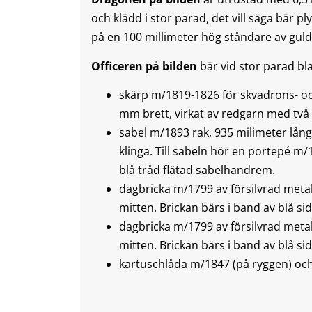
och klädd i stor parad, det vill säga bär p
på en 100 millimeter hög ståndare av guld
Officeren på bilden
bär vid stor parad bl
skärp m/1819-1826 för skvadrons- oc
mm brett, virkat av redgarn med två 
sabel m/1893 rak, 935 milimeter lå
klinga. Till sabeln hör en portepé m/
blå tråd flätad sabelhandrem.
dagbricka m/1799 av försilvrad metall
mitten. Brickan bärs i band av blå si
dagbricka m/1799 av försilvrad metall
mitten. Brickan bärs i band av blå si
kartuschlåda m/1847 (på ryggen) oc