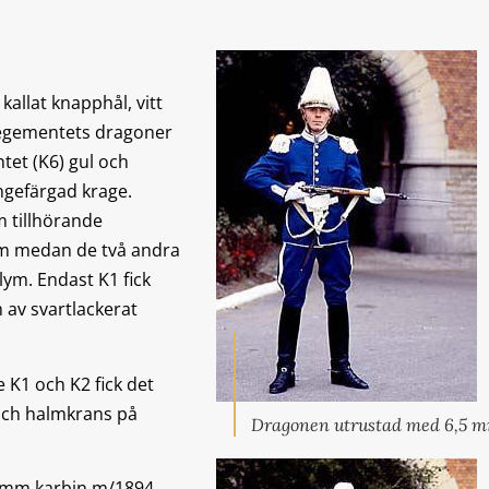
 kallat knapphål, vitt
vregementets dragoner
tet (K6) gul och
ngefärgad krage.
m tillhörande
lym medan de två andra
ym. Endast K1 fick
 av svartlackerat
K1 och K2 fick det
 och halmkrans på
Dragonen utrustad med 6,5 
 mm karbin m/1894