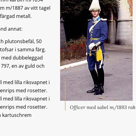
lym m/1887 av vitt tagel
färgad metall.
and annat:
h plutonsbefäl, 50
tofsar i samma färg.
ng med dubbeleggad
1797, en av guld och
 med lilla riksvapnet i
denrips med rosetter.
 med lilla riksvapnet i
denrips med rosetter.
Officer med sabel m/1893 rak
h kartuschrem