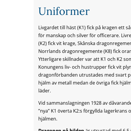
Uniformer
Livgardet till häst (K1) fick på kragen ett så
för manskap och silver för officerare. Li
(K2) fick vit krage, Skånska dragonregemen
Norrlands dragonregemente (K8) fick ora
Ytterligare skillnader var att K1 och K2 so
Konungens liv- och hustrupper fick vit p
dragonförbanden utrustades med svart pl
hjälm av metall medan de övriga fick hjälm
läder.
Vid sammanslagningen 1928 av dåvarande 
”nya” K1 överta K2:s förgyllda lagerkrans
hjälmen.
Dragonen på bilden
är utrustad med 6,5