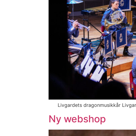
Livgardets dragonmusikkår Livgardet
Ny webshop