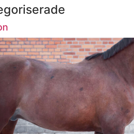
egoriserade
on