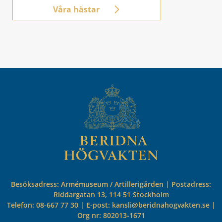
i de beridna vaktparaderna.
Våra hästar
Besöksadress: Armémuseum / Artillerigården | Postadress:
Riddargatan 13, 114 51 Stockholm
Telefon: 08-667 77 30 | E-post: kansli@beridnahogvakten.se |
Org nr: 802013-1671