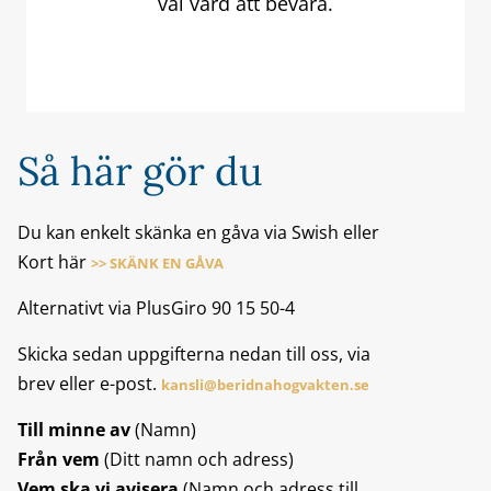
väl värd att bevara.
Så här gör du
Du kan enkelt skänka en gåva via Swish eller
Kort här
>> SKÄNK EN GÅVA
Alternativt via PlusGiro 90 15 50-4
Skicka sedan uppgifterna nedan till oss, via
brev eller e-post.
kansli@beridnahogvakten.se
Till minne av
(Namn)
Från vem
(Ditt namn och adress)
Vem ska vi avisera
(Namn och adress till