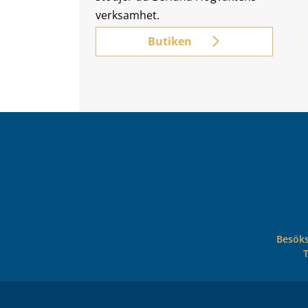
verksamhet.
Butiken
Besöks