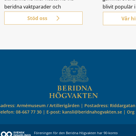
beridna vaktparader och
blivit populär 
korteger.
Stöd oss
Vår hi
adress: Armémuseum / Artillerigården | Postadress: Riddargatan
Telefon: 08-667 77 30 | E-post: kansli@beridnahogvakten.se | Org
Föreningen för den Beridna Högvakten har 90-konto