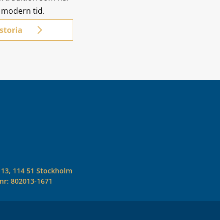
i modern tid.
storia
 13, 114 51 Stockholm
 nr: 802013-1671