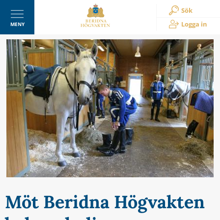
Sök
Logga in
MENY
Möt Beridna Högvakten