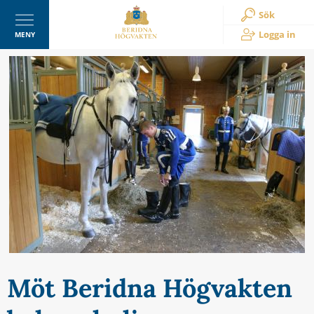
Sök
Logga in
MENY
Möt Beridna Högvakten