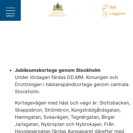
Hoppa
Sök
till
Logga in
MENY
innehåll
Jubileumskortege genom Stockholm
Under lördagen färdas DD.MM. Konungen och
Drottningen i hästanspändkortege genom centrala
Stockholm.
Kortegevägen med häst och vagn är: Slottsbacken,
Skeppsbron, Strömbron, Kungsträdgårdsgatan,
Hamngatan, Sveavägen, Tegnérgatan, Birger
Jarlsgatan, Nybroplan och Nybrokajen. Från
Hovslagargatan färdas Kungaparet därefter med