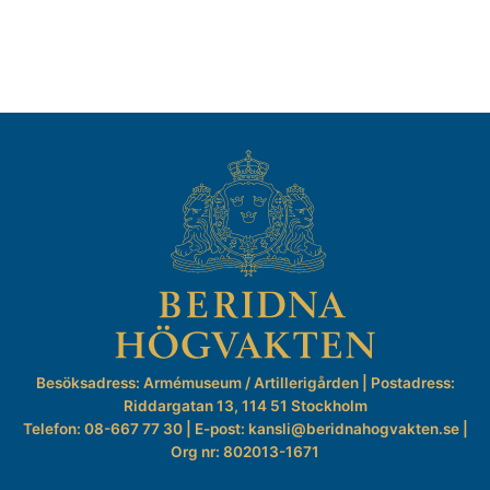
Besöksadress: Armémuseum / Artillerigården | Postadress:
Riddargatan 13, 114 51 Stockholm
Telefon: 08-667 77 30 | E-post: kansli@beridnahogvakten.se |
Org nr: 802013-1671