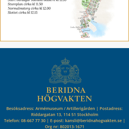
Besöksadress: Armémuseum / Artillerigården | Postadress:
Riddargatan 13, 114 51 Stockholm
Telefon: 08-667 77 30 | E-post: kansli@beridnahogvakten.se |
Org nr: 802013-1671