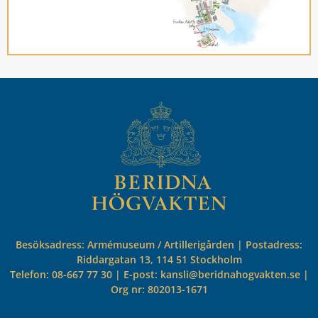
Besöksadress: Armémuseum / Artillerigården | Postadress:
Riddargatan 13, 114 51 Stockholm
Telefon: 08-667 77 30 | E-post: kansli@beridnahogvakten.se |
Org nr: 802013-1671