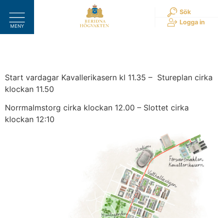
Hoppa
Sök
till
Logga in
MENY
innehåll
Start vardagar Kavallerikasern kl 11.35 – Stureplan cirka
klockan 11.50
Norrmalmstorg cirka klockan 12.00 – Slottet cirka
klockan 12:10