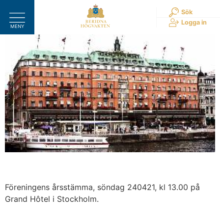
Hoppa
Sök
till
Logga in
MENY
innehåll
Föreningens årsstämma, söndag 240421, kl 13.00 på
Grand Hôtel i Stockholm.