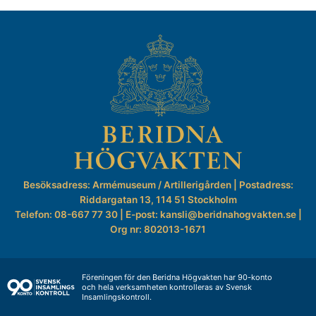
Besöksadress: Armémuseum / Artillerigården | Postadress:
Riddargatan 13, 114 51 Stockholm
Telefon: 08-667 77 30 | E-post: kansli@beridnahogvakten.se |
Org nr: 802013-1671
Föreningen för den Beridna Högvakten har 90-konto
och hela verksamheten kontrolleras av Svensk
Insamlingskontroll.