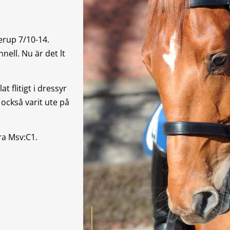
erup 7/10-14.
nell. Nu är det lt
t flitigt i dressyr
 också varit ute på
ra Msv:C1.