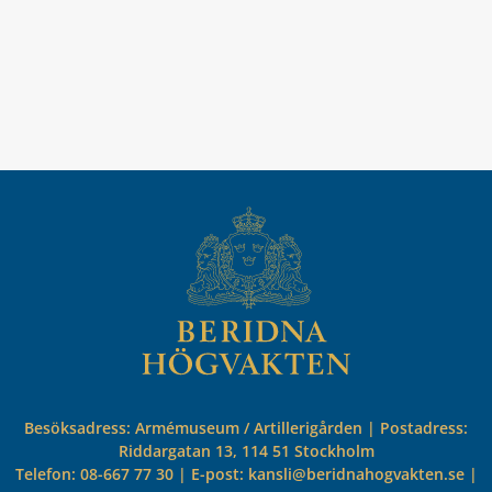
Besöksadress: Armémuseum / Artillerigården | Postadress:
Riddargatan 13, 114 51 Stockholm
Telefon: 08-667 77 30 | E-post: kansli@beridnahogvakten.se |